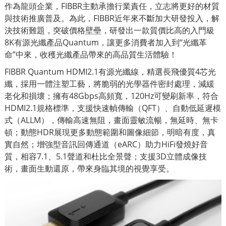
作為龍頭企業，FIBBR主動承擔行業責任，立志將更好的材質
與技術推廣普及。為此，FIBBR近年來不斷加大研發投入，解
決技術難題，突破價格壁壘，研發出一款質價比高的入門級
8K有源光纖產品Quantum，讓更多消費者加入到“光纖革
命”中來，收穫光纖產品帶來的高品質生活體驗！
FIBBR Quantum HDMI2.1有源光纖線，精選長飛優質4芯光
纖，採用一體注塑工藝，將脆弱的光學器件密封處理，減緩
老化和損壞；擁有48Gbps高頻寬，120Hz可變刷新率，符合
HDMI2.1規格標準，支援快速幀傳輸（QFT）、自動低延遲模
式（ALLM），傳輸高速無阻，畫面靈敏流暢，無延時、無卡
頓；動態HDR展現更多動態範圍和圖像細節，明暗有度，真
實自然；增強型音訊回傳通道（eARC）助力HiFi發燒好音
質，相容7.1、5.1聲道和杜比全景聲；支援3D立體成像技
術，畫面生動還原，帶來身臨其境的視覺享受。