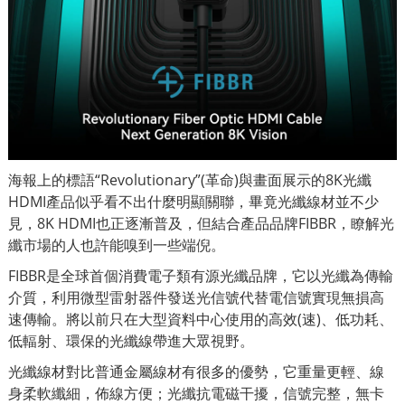
海報上的標語“Revolutionary”(革命)與畫面展示的8K光纖
HDMI產品似乎看不出什麼明顯關聯，畢竟光纖線材並不少
見，8K HDMI也正逐漸普及，但結合產品品牌FIBBR，瞭解光
纖市場的人也許能嗅到一些端倪。
FIBBR是全球首個消費電子類有源光纖品牌，它以光纖為傳輸
介質，利用微型雷射器件發送光信號代替電信號實現無損高
速傳輸。將以前只在大型資料中心使用的高效(速)、低功耗、
低輻射、環保的光纖線帶進大眾視野。
光纖線材對比普通金屬線材有很多的優勢，它重量更輕、線
身柔軟纖細，佈線方便；光纖抗電磁干擾，信號完整，無卡