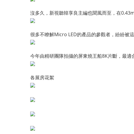
沒多久，新視聽韓享良主編也聞風而至，在0.43mm 
很多不瞭解
Micro LED的產品的參觀者，紛紛
今年由精研團隊拍攝的屏東燒王船8K片斷，最適合表現0
各展房花絮