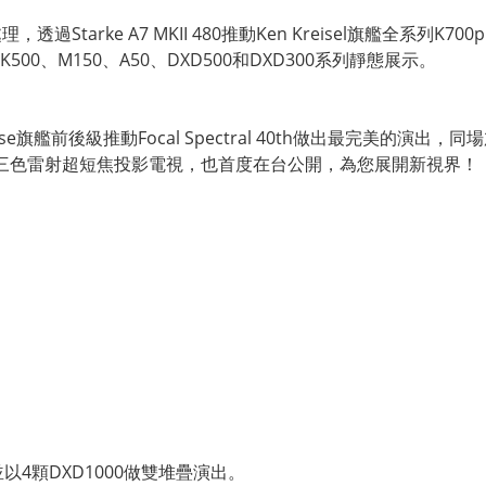
透過Starke A7 MKII 480推動Ken Kreisel旗艦全系列K700pr
出及K500、M150、A50、DXD500和DXD300系列靜態展示。
ase旗艦前後級推動Focal Spectral 40th做出最完美的演出，
果U2三色雷射超短焦投影電視，也首度在台公開，為您展開新視界！
並以4顆DXD1000做雙堆疊演出。