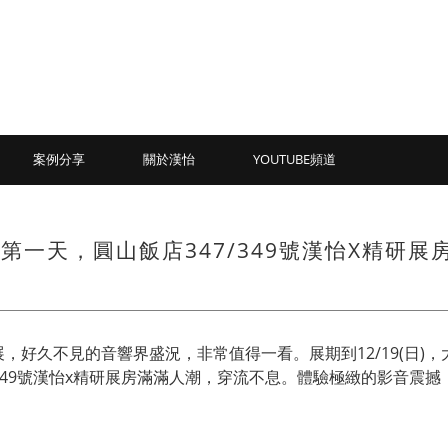
案例分享
關於漢怡
YOUTUBE頻道
開展第一天，圓山飯店347/349號漢怡X精研
好久不見的音響界盛況，非常值得一看。展期到12/19(日)
49號漢怡x精研展房滿滿人潮，穿流不息。體驗極緻的影音震撼，就