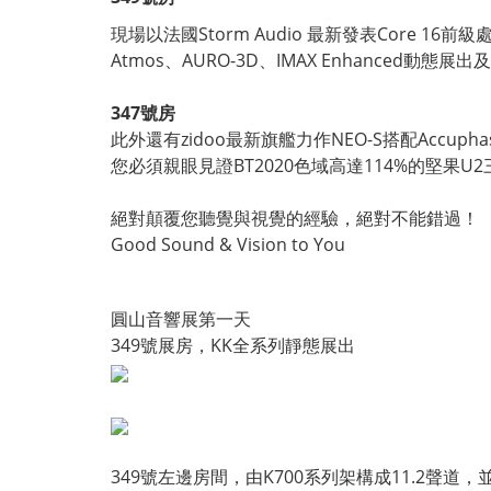
現場以法國Storm Audio 最新發表Core 16前級處理，
Atmos、AURO-3D、IMAX Enhanced動態展
347號房
此外還有zidoo最新旗艦力作NEO-S搭配Accuph
您必須親眼見證BT2020色域高達114%的堅
絕對顛覆您聽覺與視覺的經驗，絕對不能錯過！
Good Sound & Vision to You
圓山音響展第一天
349號展房，KK全系列靜態展出
349號左邊房間，由K700系列架構成11.2聲道，