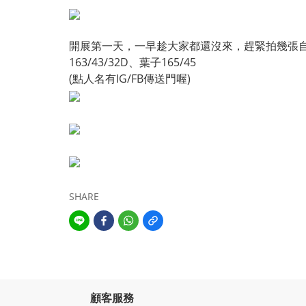
開展第一天，一早趁大家都還沒來，趕緊拍幾張
163/43/32D
、葉子165/45
(點人名有IG/FB傳送門喔)
SHARE
顧客服務