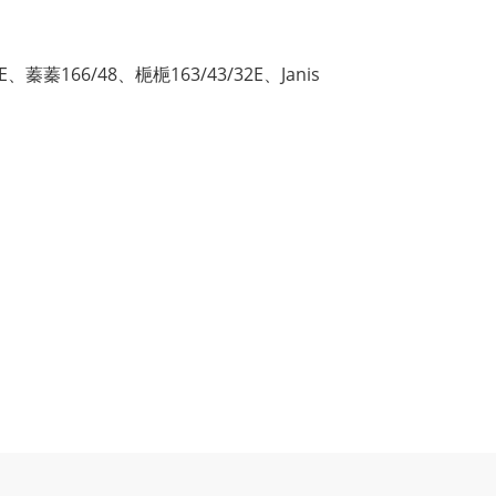
E
、
蓁蓁166/48
、
梔梔163/43/32E
、
Janis