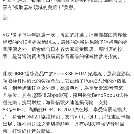
社舉辦評選，被稱作日本國內最大規模的視聽設備綜合獎，
享有"視聽器材領域的奧斯卡"美譽。
VGP獎項每半年評選一次，每屆的評選，評審團都由業界最
權威的的10名專家所組成，最終的評審結果除了評審團的專
業評價之外，還會綜合日本各大家電量販店、專門店的投
票，是普通消費者選擇購買影音產品的權威性參考指南。
此次FIBBR獲獎產品中的Pure3 8K HDMI光纖線，是家庭影院
領域極具性價比的尖端產品，它延續了Pure2系列的外觀風
格，鋼琴烤漆鋅合金外殼，高貴典雅，為享受8K影音帶來非
凡品位。具有超高48Gbps帶寬，採用長飛BendRobust®特
種光纖，抗彎耐拉，海量信號火速無損傳輸；支持
8K@60Hz、高動態HDR、BT2020廣色域，享受絢麗流暢大
片；符合HDMI2.1協議規範，支持VRR、QFT，消除畫面卡頓
黑屏，讓不同片源之間切換順暢；具有eARC增強型音頻回
傳，打造絕佳音效體驗。