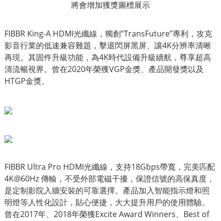
將會增加獲獎圖標展示
FIBBR King-A HDMI光纖線，獨創“TransFuture”專利，攻克
影音行業的低速兼容難題，擊退閃屏黑屏、讓4K分辨率清晰
再現。其固件升級功能，為4K時代設備升級續航，尊享超高
清流暢視界。曾在2020年榮獲VGP金獎、產品開發獎以及
HTGP金獎。
FIBBR Ultra Pro HDMI光纖線，支持18Gbps帶寬，完美匹配
4K@60Hz 傳輸，不受外部電磁干擾，保證信號的高保真度，
是定制影院入牆安裝的可靠選擇。產品加入智能指示燈和照
明燈等人性化設計，貼心便捷，大大提升用戶的使用體驗。
曾在2017年、2018年榮獲Excite Award Winners、Best of