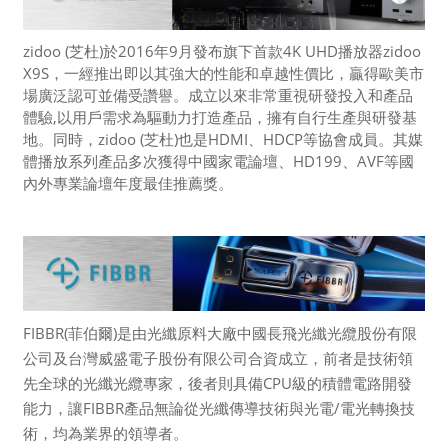
zidoo (芝杜)於2016年9月發布旗下首款4K UHD播放器zidoo
X9S，一經推出即以其強大的性能和卓越性價比，贏得歐美市
場廣泛認可並備受讚譽。成立以來非常重視研發投入和產品
體驗,以用戶需求為驅動力打造產品，擁有自行生產與研發基
地。同時，zidoo (芝杜)也是HDMI、HDCP等協會成員。其媒
體播放系列產品多次獲得中國家電論壇、HD199、AVF等國
內外專業論壇年度最佳推薦獎。
FIBBR(菲伯爾)是由光纖原料大廠中國長飛光纖光纜股份有限
公司及台灣威盛電子股份有限公司合資成立，前者是技術領
先全球的光纖光纜專家，後者則具備CPU級的積體電路開發
能力，讓FIBBR產品無論從光纖傳導技術與光電/電光轉換技
術，均為業界的領導者。