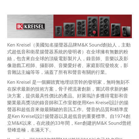
Ken Kreisel（美國知名揚聲器品牌M&K Sound創始人，主動
式超低音和衛星揚聲器系統的發明者）在全球擁有無數的粉
絲，包含來自全球的頂級電影製片人，錄音師、音樂以及影
像遊戲工程師、攝影師、音樂愛好者、家庭影院發燒友，影
音雜誌主編等等，涵蓋了所有和聲音有關的行業。
Ken Kreisel 是一個腳踏實地埋頭苦幹的發明家，無時無刻不
在探求最新的技術方案，骨子裡流著創新，嘗試尋求新的解
決方案，提供最具性價比的產品。好萊塢許多獲得電影和音
樂業最高獎項的錄音師和工作室都使用Ken Kreisel設計的揚
聲器和超低音來做最關鍵的音訊工作。聲音的品質和精準度
是Ken Kreisel設計揚聲器以及超低音的重要標準。自1974創
立M&K以來，在此後的33年間，Ken創建的M&K Sound曾經
登峰造極，名滿天下。