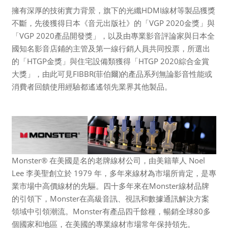
擁有深厚的技術實力背景，旗下的光纖HDMI線材等製品獲獎
不斷，先後獲得日本《音元出版社》的「VGP 2020金獎」與
「VGP 2020產品開發獎」，以及由專業影音評論家與日本全
國知名影音店鋪的主管及第一線行銷人員共同投票，所選出
的「HTGP金獎」與住宅設備類獲得「HTGP 2020綜合金賞
大獎」，由此可見FIBBR(菲伯爾)的產品系列無論影音性能或
消費者回饋使用經驗都遙遙領先業界其他製品。
Monster® 在美國是名的老牌線材公司，由美籍華人 Noel
Lee 李美聖創立於 1979 年，多年來線材為市場所肯定，是專
業市場中高價線材的先驅。四十多年來在Monster線材品牌
的引領下，Monster在高級音訊、視訊和數據通訊解決方案
領域中引領潮流。Monster有產品四千餘種，暢銷全球80多
個國家和地區，在美國的專業線材市場常年保持領先。