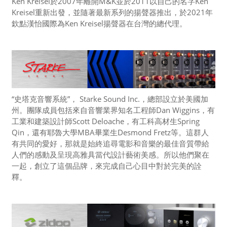
Ken Kreisel於2007年離開M&K並於2011以自己的名字Ken
Kreisel重新出發，並隨著最新系列的揚聲器推出，於2021年
欽點漢怡國際為Ken Kreisel揚聲器在台灣的總代理。
“史塔克音響系統”， Starke Sound Inc.，總部設立於美國加
州。團隊成員包括來自音響業界知名工程師Dan Wiggins，有
工業和建築設計師Scott Deloache，有工科高材生Spring
Qin，還有耶魯大學MBA畢業生Desmond Fretz等。這群人
有共同的愛好，那就是始終追尋電影和音樂的最佳音質帶給
人們的感動及呈現高雅具當代設計藝術美感。所以他們聚在
一起，創立了這個品牌，來完成自己心目中對於完美的詮
釋。