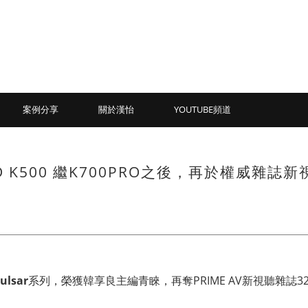
案例分享
關於漢怡
YOUTUBE頻道
ND K500 繼K700PRO之後，再於權威雜誌新
lsar
系列，榮獲韓享良主編青睞，再奪PRIME AV新視聽雜誌3