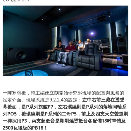
一陣寒暄後，韓主編便立刻開始研究起現場的配置與風暴的
設定介面。現場系統是9.2.2.4的設定：
左中右前三藏在透聲
幕後面，是P系列旗艦P7，左右環繞則是P系列的落地同軸系
列PO5，後環繞則是P系列的二哥P5，前上及四支天空聲道則
一律採用P3，兩支超低音是剛剛燒燙抵台各配備18吋單體及
2500瓦後級的PB18！