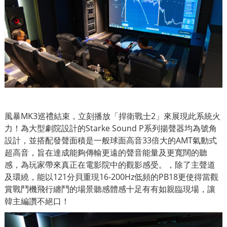
風暴MK3巡禮結束，立刻播放「捍衛戰士2」來展現此系統火
力！為大型劇院設計的Starke Sound P系列揚聲器均為號角
設計，並搭配發聲面積是一般球面高音33倍大的AMT氣動式
超高音，旨在達成能夠傳輸更遠的聲音能量及更寬闊的聽
感，為玩家帶來真正在電影院中的觀影感受。，除了主聲道
及環繞，能以121分貝重現16-200Hz低頻的PB18更使得當觀
賞戰鬥機飛行纏鬥的場景聽感體感十足有有如親臨現場，讓
韓主編讚不絕口！