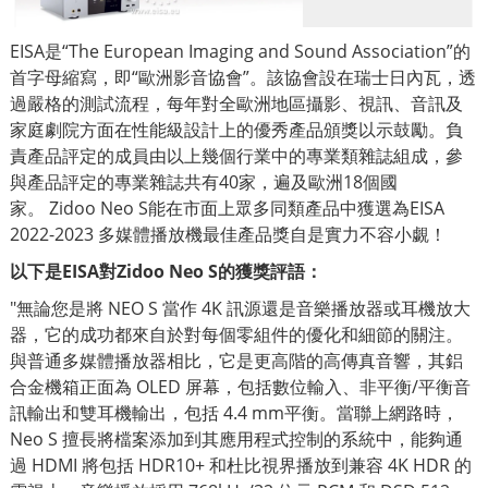
EISA是“The European Imaging and Sound Association”的
首字母縮寫，即“歐洲影音協會”。該協會設在瑞士日內瓦，透
過嚴格的測試流程，每年對全歐洲地區攝影、視訊、音訊及
家庭劇院方面在性能級設計上的優秀產品頒獎以示鼓勵。負
責產品評定的成員由以上幾個行業中的專業類雜誌組成，參
與產品評定的專業雜誌共有40家，遍及歐洲18個國
家。 Zidoo Neo S能在市面上眾多同類產品中獲選為EISA
2022-2023 多媒體播放機最佳產品獎自是實力不容小覷！
以下是EISA對Zidoo Neo S的獲獎評語：
"無論您是將 NEO S 當作 4K 訊源還是音樂播放器或耳機放大
器，它的成功都來自於對每個零組件的優化和細節的關注。
與普通多媒體播放器相比，它是更高階的高傳真音響，其鋁
合金機箱正面為 OLED 屏幕，包括數位輸入、非平衡/平衡音
訊輸出和雙耳機輸出，包括 4.4 mm平衡。當聯上網路時，
Neo S 擅長將檔案添加到其應用程式控制的系統中，能夠通
過 HDMI 將包括 HDR10+ 和杜比視界播放到兼容 4K HDR 的