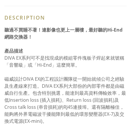
DESCRIPTION
聽過不買睡不著！連影像也更上一層樓，最好聽的Hi-End
網路交換器！
產品描述
DIVA EX系列可不是找現成的模組零件塊板子焊起來就號稱
「音響級」或「Hi-End」這麼簡單。
磁威設計DIVA EX的工程設計團隊從一開始就傾公司之經驗
及生產線來打造。DIVA EX系列大部份的內部零件都是由磁
威自行生產。
包含特別挑選，能達到最高資料傳輸效率，最
低Insertion loss (插入損耗)、Return loss (回波損耗)及
Cross talk loss (串音損耗)的RJ45連接埠。
還有隔離極佳，
能夠將外界電磁波干擾能降到最低的環形變壓器(EX-7)及交
換式電源(EX-mini)。