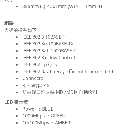
385mm (L) × 307mm (W) × 111mm (H)
網路
支援的標準如下
IEEE 802.3 10BASE-T
IEEE 802.3u 100BASE-TX
IEEE 802.3ab 1000BASE-T
IEEE 802.3x Flow Control
IEEE 802.1p QoS
IEEE 802.3az Energy-Efficient Ethernet (EEE)
Connector
RJ-45端口 x 8
所有端口均支持 MDI/MDIX 自動檢測
LED 指示燈
Power ：BLUE
1000Mbps ：GREEN
10/100Mbps ：AMBER