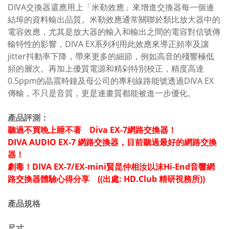
DIVA交換器還應用上「米勒效應」來增進交換器每一個連
結埠的資料輸出品質。
米勒效應通常關聯於類比放大器中的
電容效應，尤其是放大器的輸入和輸出之間的電容對信號傳
輸特性的影響，
DIVA EX系列利用此效應來導正頻率及讓
jitter抖動率下降，帶來更多的細節，例如高音的殘響極低
頻的層次。再加上優質電源和精剁特別校正，精度高達
0.5ppm的晶震時鐘及母公司的專利線路能號透過DIVA EX
傳輸，不只是音質，更是連畫質都能被進一步優化。
產品評測：
聽過不買晚上睡不著 Diva EX-7網路交換器！
DIVA AUDIO EX-7 網路交換器，目前聽過最好的網路交換
器！
劇毒！DIVA EX-7/EX-mini賢昆仲相汝以沫Hi-End音響網
路交換器體驗心得分享 ((出處: HD.Club 精研視務所))
產品規格
尺寸