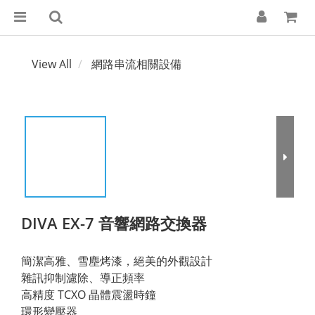
View All
網路串流相關設備
DIVA EX-7 音響網路交換器
簡潔高雅、雪塵烤漆，絕美的外觀設計
雜訊抑制濾除、導正頻率
高精度 TCXO 晶體震盪時鐘
環形變壓器