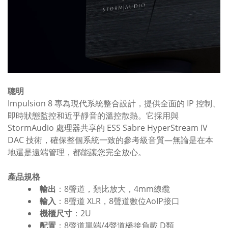
聰明
Impulsion 8 專為現代系統整合設計，提供全面的 IP 控制、
即時狀態監控和近乎靜音的溫控散熱。它採用與
StormAudio 處理器共享的 ESS Sabre HyperStream IV
DAC 技術，確保整個系統一致的參考級音質—無論是在本
地還是遠端管理，都能讓您完全放心。
產品規格
輸出
：
8聲道，類比放大，
4mm線纜
輸入
：
8
聲
道 XLR，
8
聲
道數位AoIP接口
機櫃尺寸
：
2U
配置
：
8
聲
道單端/4
聲
道橋接負載 D類