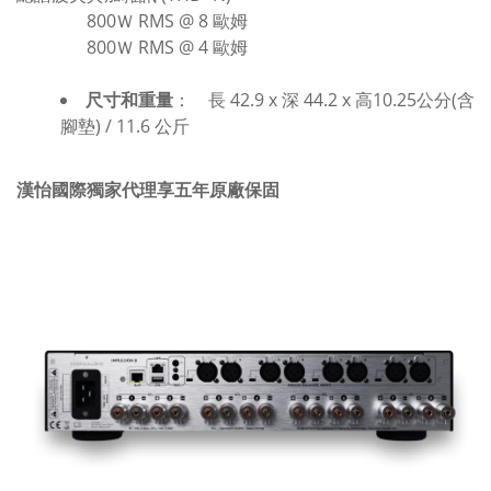
800Ｗ RMS @ 8 歐姆
800Ｗ RMS @ 4 歐姆
尺寸和重量
：
長 42.9 x 深 44.2 x 高
10.25
公分(
含
腳墊
) / 11.6 公斤
漢怡國際獨家代理享五年原廠保固