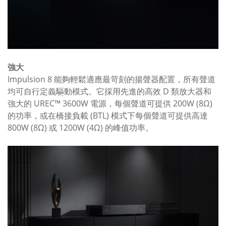
強大
Impulsion 8 能夠輕鬆適應最苛刻的揚聲器配置，所有聲道
均可自行定義驅動模式。它採用先進的高效 D 類放大器和
強大的 UREC™ 3600W 電源，每個聲道可提供 200W (8Ω)
的功率，或在橋接負載 (BTL) 模式下每個聲道可提供高達
800W (8Ω) 或 1200W (4Ω) 的峰值功率。