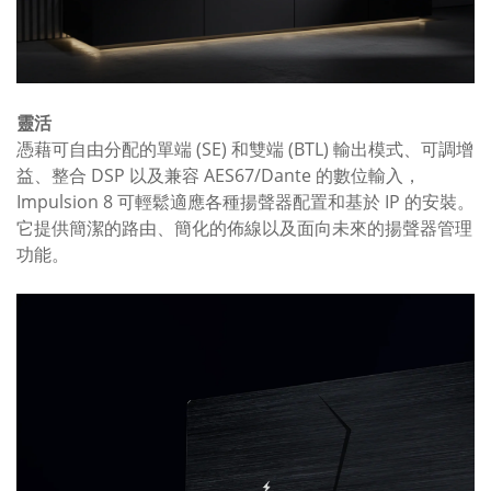
靈活
憑藉可自由分配的單端 (SE) 和雙端 (BTL) 輸出模式、可調增
益、整合 DSP 以及兼容 AES67/Dante 的數位輸入，
Impulsion 8 可輕鬆適應各種揚聲器配置和基於 IP 的安裝。
它提供簡潔的路由、簡化的佈線以及面向未來的揚聲器管理
功能。