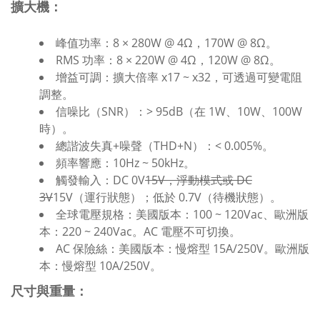
擴大機：
峰值功率：8 × 280W @ 4Ω，170W @ 8Ω。
RMS 功率：8 × 220W @ 4Ω，120W @ 8Ω。
增益可調：擴大倍率 x17 ~ x32，可透過可變電阻
調整。
信噪比（SNR）：> 95dB（在 1W、10W、100W
時）。
總諧波失真+噪聲（THD+N）：< 0.005%。
頻率響應：10Hz ~ 50kHz。
觸發輸入：DC 0V
15V，浮動模式或 DC
3V
15V（運行狀態）；低於 0.7V（待機狀態）。
全球電壓規格：
美國版本：100 ~ 120Vac、歐洲版
本：220 ~ 240Vac。AC 電壓不可切換
。
AC 保險絲：
美國版本：慢熔型 15A/250V。歐洲版
本：慢熔型 10A/250V。
尺寸與重量：