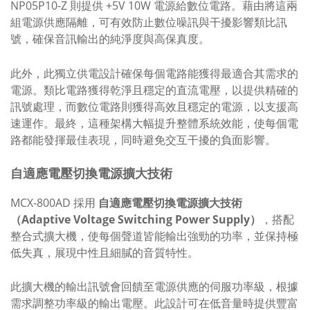
NP05P10-Z 則提供 +5V 10W 電源給數位電路。藉由將這兩
組電源供應隔離，可有效防止數位噪訊與干擾影響類比訊
號，確保音訊輸出的純淨度與高保真度。
此外，此獨立供電設計確保每個電路能獲得最適合其需求的
電源。類比電路獲得乾淨且穩定的直流電壓，以提供精確的
訊號處理，而數位電路則獲得高效且穩定的電源，以支援高
速運作。最終，這種架構大幅提升整體系統效能，使每個電
路都能發揮最佳表現，同時避免交互干擾的負面影響。
自適應電壓切換電源擴大技術
MCX-800AD 採用
自適應電壓切換電源擴大技術
（Adaptive Voltage Switching Power Supply）
，搭配
整合式擴大機，使每個聲道皆能輸出強勁的功率，並保持極
低失真，展現中性且細膩的音質特性。
此擴大機的輸出訊號會回饋至電源供應的伺服功率級，根據
需求調整功率級的輸出電壓。此設計可在低音量時提供豐富