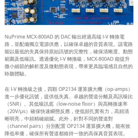
NuPrime MCX-800AD 的 DAC 輸出經過高端 I-V 轉換電
路，並配備獨立電源供應，以確保卓越的音質表現。該電路
能以最低的失真保持原始訊號的完整性，確保清晰度、動態
範圍及低噪訊。透過優化 I-V 轉換級，MCX-800AD 能提升
微小細節的解析度及微動態表現，帶來更具臨場感且自然的
聆聽體驗。
在 I-V 轉換級之後，四顆 OP2134 運算擴大機（op-amps）
進一步優化訊號，提供低失真、卓越的聲道分離及高訊噪比
（SNR）。其低噪訊底（low-noise floor）與高轉換速率
（20V/µs）確保快速瞬態反應，使低頻扎實有力，高頻清
晰明亮，中頻精確細膩。此外，針對不同的聲道對
（channel pairs）分別配置 OP2134 運算擴大機，能有效
降低串擾，確保所有聲道都維持一致的高保真音質表現。