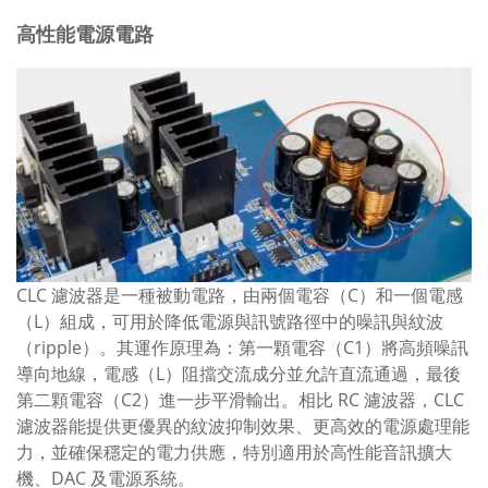
高性能電源電路
CLC 濾波器是一種被動電路，由兩個電容（C）和一個電感
（L）組成，可用於降低電源與訊號路徑中的噪訊與紋波
（ripple）。其運作原理為：第一顆電容（C1）將高頻噪訊
導向地線，電感（L）阻擋交流成分並允許直流通過，最後
第二顆電容（C2）進一步平滑輸出。相比 RC 濾波器，CLC
濾波器能提供更優異的紋波抑制效果、更高效的電源處理能
力，並確保穩定的電力供應，特別適用於高性能音訊擴大
機、DAC 及電源系統。