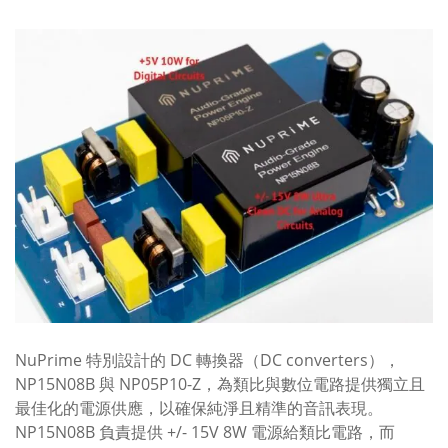
NuPrime 特別設計的 DC 轉換器（DC converters），
NP15N08B 與 NP05P10-Z，為類比與數位電路提供獨立且
最佳化的電源供應，以確保純淨且精準的音訊表現。
NP15N08B 負責提供 +/- 15V 8W 電源給類比電路，而