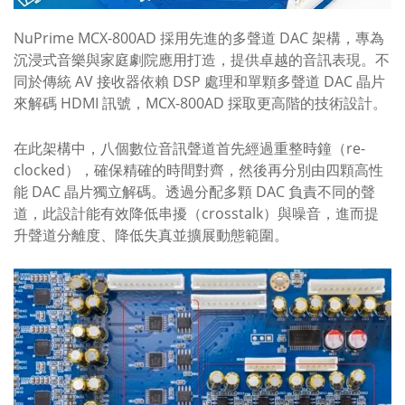
NuPrime MCX-800AD 採用先進的多聲道 DAC 架構，專為
沉浸式音樂與家庭劇院應用打造，提供卓越的音訊表現。不
同於傳統 AV 接收器依賴 DSP 處理和單顆多聲道 DAC 晶片
來解碼 HDMI 訊號，MCX-800AD 採取更高階的技術設計。
在此架構中，八個數位音訊聲道首先經過重整時鐘（re-
clocked），確保精確的時間對齊，然後再分別由四顆高性
能 DAC 晶片獨立解碼。透過分配多顆 DAC 負責不同的聲
道，此設計能有效降低串擾（crosstalk）與噪音，進而提
升聲道分離度、降低失真並擴展動態範圍。