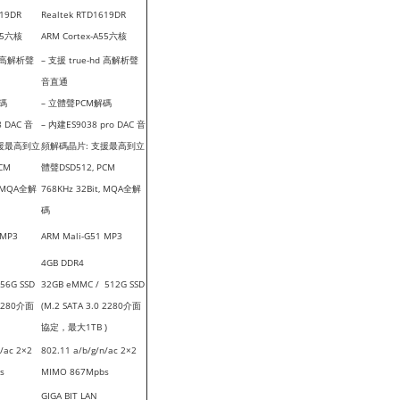
619DR
Realtek RTD1619DR
A55六核
ARM Cortex-A55六核
d 高解析聲
– 支援 true-hd 高解析聲
音直通
解碼
– 立體聲PCM解碼
 DAC 音
– 內建ES9038 pro DAC 音
支援最高到立
頻解碼晶片: 支援最高到立
CM
體聲DSD512, PCM
, MQA全解
768KHz 32Bit, MQA全解
碼
 MP3
ARM Mali-G51 MP3
4GB DDR4
56G SSD
32GB eMMC / 512G SSD
 2280介面
(M.2 SATA 3.0 2280介面
協定，最大1TB )
n/ac 2×2
802.11 a/b/g/n/ac 2×2
s
MIMO 867Mpbs
GIGA BIT LAN