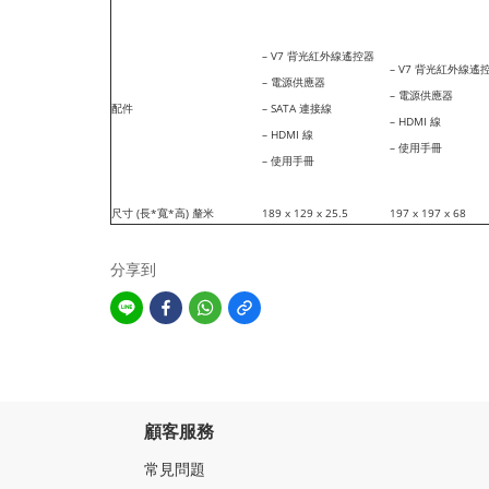
– V7 背光紅外線遙控器
– V7 背光紅外線遙
– 電源供應器
– 電源供應器
配件
– SATA 連接線
– HDMI 線
– HDMI 線
– 使用手冊
– 使用手冊
尺寸 (長*寬*高) 釐米
189 x 129 x 25.5
197 x 197 x 68
分享到
顧客服務
常見問題