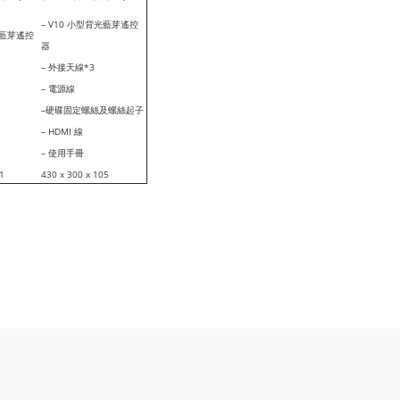
– V10 小型背光藍芽遙控
光藍芽遙控
器
– 外接天線*3
– 電源線
–硬碟固定螺絲及螺絲起子
– HDMI 線
– 使用手冊
1
430 x 300 x 105