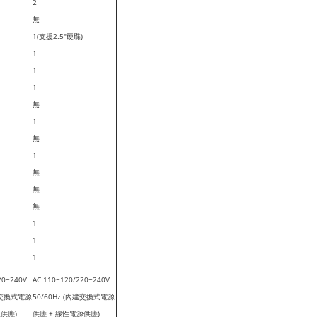
2
無
1(支援2.5"硬碟)
1
1
1
無
1
無
1
無
無
無
1
1
1
20~240V
AC 110~120/220~240V
內建交換式電源
50/60Hz (內建交換式電源
源供應)
供應 + 線性電源供應)