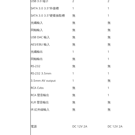
USB 3.0 端子
2
2
SATA 3.0 3.5"外接槽
1
1
SATA 3.0 3.5"硬碟抽取槽
無
1
光纖輸入
無
無
同軸輸入
無
無
USB DAC 輸入
無
無
AES/EBU 輸入
無
無
光纖輸出
1
1
同軸輸出
無
1
RS-232
無
無
RS-232 3.5mm
1
1
3.5mm AV output
1
無
RCA Cvbs
無
1
RCA 聲音輸出
無
1
XLR 聲音輸出
無
無
IR 紅外線輸入
無
無
電源
DC 12V 2A
DC 12V 2A