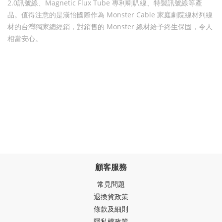
2.0訊號線、Magnetic Flux Tube 專利喇叭線、特製訊號線等產
品。值得注意的是
漢怡國際
作為 Monster Cable
家庭劇院線材
列線
材的台灣獨家總經銷，對銷售的 Monster 線材給予終生保固，令人
相當安心。
顧客服務
常見問題
退換貨政策
條款及細則
隱私權政策