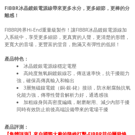
FIBBR冰晶鍍銀電源線帶來更
多水分，更多細節，更棒的分
離感！
FIBBR跨界Hi-End重量級製作！讓FIBBR冰晶鍍銀電源線加
入系統中，享受更多
細節，更真實的人聲，更清楚的形體，
更寬大的音場，更豐富的堂音，飽滿又有彈性的低頻！
產品特色：
冰晶鍍銀電源線穩定電壓
高純度無氧銅鍍銀線芯，傳送速率快，抗干擾能力
強，確保高傳真輸入和輸出
3層無磁鎳電鍍（銅-銀-銠）接頭，防水耐腐蝕抗氧
化能力強，傳導性聲音解析力好，通透感強
加粗線身與高密度編織，耐磨耐用、減少內部干擾
同時有效防止前後高端設備帶來的電場干擾
產品評測：
【集體評測】來自國際大廠的降維打擊-FIBBR菲伯爾發燒