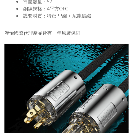
導體數量：57
銅線規格：4平方OFC
護套材質：特密PP綿 + 尼龍編織
漢怡國際代理產品皆有一年原廠保固