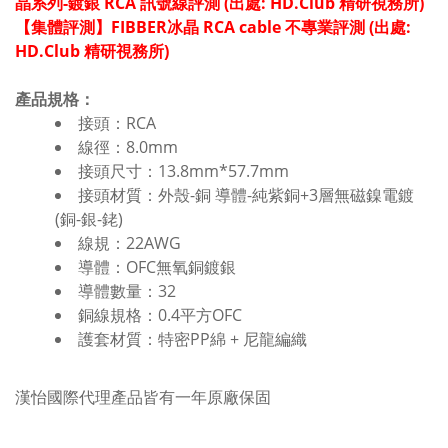
晶系列-鍍銀 RCA 訊號線評測 (出處: HD.Club 精研視務所)
【集體評測】FIBBER冰晶 RCA cable 不專業評測 (出處:
HD.Club 精研視務所)
產品規格：
接頭：RCA
線徑：8.0mm
接頭尺寸：13.8mm*57.7mm
接頭材質：外殼-銅 導體-純紫銅+3層無磁鎳電鍍
(銅-銀-銠)
線規：22AWG
導體：OFC無氧銅鍍銀
導體數量：32
銅線規格：0.4平方OFC
護套材質：特密PP綿 + 尼龍編織
漢怡國際代理產品皆有一年原廠保固