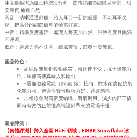
冰晶鍍銀RCA線三頻層次分明，質感好細節細膩且豐富，甜
美厚實,通透自然
高音：清晰通透舒服，給人耳目一新的感覺；不刺耳不尖
銳，把高音的細節處理的恰當好處。
中音：精準反應靈活，處理人聲更加自然、張弛有度且飽滿
不渾濁。
低音：穿透力強不失真，細膩豐富，節奏一覽無遺。
產品特色：
高純度無氧銅鍍銀線芯，傳送速率快，抗干擾能力
強，確保高傳真輸入和輸出
3層無磁鎳電鍍（銅-銀-銠）接頭，防水耐腐蝕抗氧
化能力強，傳導性聲音解析力好，通透感強
加粗線身與高密度編織，耐磨耐用、減少內部干擾
同時有效防止前後高端設備帶來的電場干擾
產品評測：
【集體評測】跨入全新 Hi-Fi 領域，FIBBR Snowflake 冰