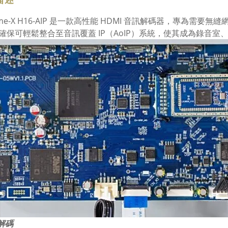
rime-X H16-AIP 是一款高性能 HDMI 音訊解碼器，專為
確保可輕鬆整合至音訊覆蓋 IP（AoIP）系統，使其成為錄音
 解碼