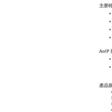
主要
AoI
產品