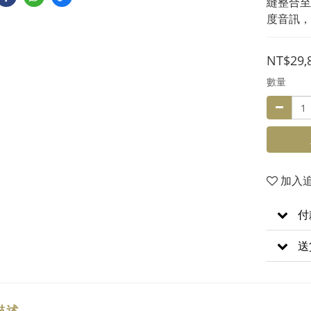
縫整合至
度音訊，並
NT$29,
數量
加入
付
送
描述