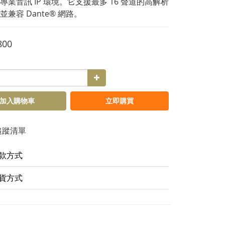
專業音訊 IP 環境。它支援最多 16 聲道的高解析
兼容 Dante® 網路。
800
加入購物車
立即購買
追蹤清單
款方式
貨方式