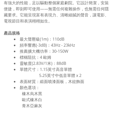
有強大的性能，足以驅動整個家庭劇院。它設計簡潔，安裝
便捷，即刻即可使用——無需任何複雜操作，也無需任何隱
藏要求。它能呈現富有表現力、清晰細膩的聲音，讓電影、
電視節目和表演栩栩如生。
產品規格
最大聲壓級(1m)：110dB
頻率響應(-3dB)：43Hz - 23kHz
推薦擴大機功率：30-150W
標稱阻抗：4 歐姆
靈敏度(2.83V/1米)：88dB
單體尺寸：1.15英寸高音單體
5.25英寸中低音單體 x 2
表面材質：緞面噴漆面板，木紋飾面
顏色選項：
橡木烏木黑
歐式橡木白
青木亞麻灰