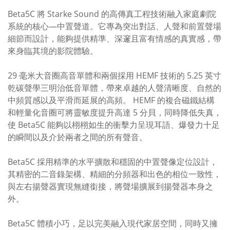
Beta5C 將 Starke Sound 的高傳真工程技術融入家庭劇院
系統的核心—中置聲道。它專為突出對話、人聲和前置聲場
細節而設計，能夠提供精準、深邃且富有情感的真實感，帶
來身臨其境的影院體驗。
29 毫米大音圈高音單體和兩個採用 HEMF 技術的 5.25 英寸
乾碳聲學三明治低音單
體
，帶來卓越的人聲清晰度、自然的
中頻質感以及平滑而延展的高頻。 HEMF 的複合磁鐵結構
和輕量化音圈可將靈敏度提升高達 5 分貝，同時降低失真，
使 Beta5C 能夠以栩栩如生的衝擊力呈現耳語、爆發力十足
的瞬間以及介於兩者之間的所有聲音。
Beta5C 採用精準的水平擴散和穩固的中置聲像定位設計，
其精密的二音錄架構、精細的分頻器和出色的相位一致性，
與左右揚聲器實現無縫銜接，將聲場擴展到揚聲器本身之
外。
Beta5C 體積小巧，足以完美融入現代家居空間，同時又擁