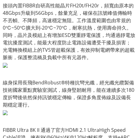
接頭內置FIBBR自研高性能晶片FH20t/FH20r，頻寬由原本的
48Gbps升級到56Gbps，餘量充足，確保在訊號峰值傳輸時
不丟幀、不降頻，高速穩定無阻。工作溫度範圍也由常規的
0℃~50℃擴大到-20℃~70℃，耐寒抗熱，使用壽命持久。
同時，晶片及模組上有增加ESD雙重靜電保護，均通過靜電放
電抗擾度測試，能最大程度防止電路設備遭受干擾及損害；
光電轉換模組上的TVS管超載保護，有效抑制電網帶來的超載
脈衝，保護整流橋及負載中所有元器件。
線身採用長飛BendRobust®特種抗彎光纖，經光纖光纜製備
技術國家重點實驗室測試，線身堅韌耐用，能在連續多次180
度折彎後依然保持訊號穩定傳輸，保證多角度佈線及設備長
期穩定運行。
FIBBR Ultra 8K II 通過了官方HDMI 2.1 UltraHigh Speed
Cable認證，擁有8K@60Hz/4K@120Hz解析度，支持eARC、