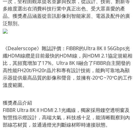
一次，全程由觀眾提名並參與投票，從設計、技術、創新等
多維度選出在消費科技行業中真正出色、受大眾喜愛的產
品。獲獎產品涵蓋從音訊影像到智能家居、電器及配件的廣
泛類別。
《Dealerscope》雜誌評價：FIBBR的Ultra 8K II 56Gbps光
纖HDMI線纜是目前最快的HDMI線，與HDMI 2.1協定規範相
比，其頻寬增加了17%。Ultra 8K II融合了FIBBR自主開發的
高性能FH20t/FH20r晶片和專有設計技術，能夠可靠地為顯
示器提供最高品質的影像和聲音，並擁有-20℃~70℃的工作
溫度範圍。
獲獎產品介紹
FIBBR Ultra 8K II HDMI 2.1光纖線，獨家採用鏤空透明窗及
智慧指示燈設計，高端大氣，科技感十足，能清晰觀察到內
部線芯材質，並通過燈光判斷線材即時連接狀態。