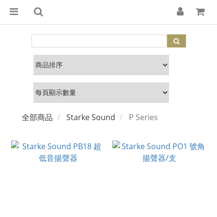
全部商品
Starke Sound
P Series